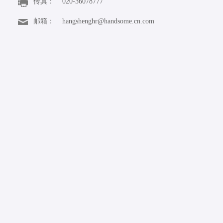
传真：
020-36078777
邮箱：
hangshenghr@handsome.cn.com