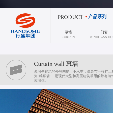
PRODUCT
产品系列
幕墙
门窗
CURTAIN
WINDOWS& DO
Curtain wall 幕墙
幕墙是建筑的外墙围护，不承重，像幕布一样挂上
为"帷幕墙"，是现代大型和高层建筑常用的带有装
质墙体。